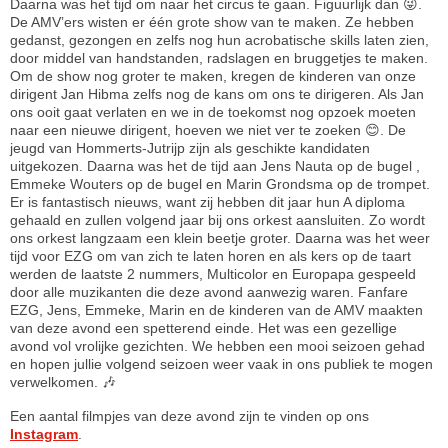
Daarna was het tijd om naar het circus te gaan. Figuurlijk dan 😜.
De AMV’ers wisten er één grote show van te maken. Ze hebben
gedanst, gezongen en zelfs nog hun acrobatische skills laten zien,
door middel van handstanden, radslagen en bruggetjes te maken.
Om de show nog groter te maken, kregen de kinderen van onze
dirigent Jan Hibma zelfs nog de kans om ons te dirigeren. Als Jan
ons ooit gaat verlaten en we in de toekomst nog opzoek moeten
naar een nieuwe dirigent, hoeven we niet ver te zoeken 😊. De
jeugd van Hommerts-Jutrijp zijn als geschikte kandidaten
uitgekozen. Daarna was het de tijd aan Jens Nauta op de bugel ,
Emmeke Wouters op de bugel en Marin Grondsma op de trompet.
Er is fantastisch nieuws, want zij hebben dit jaar hun A diploma
gehaald en zullen volgend jaar bij ons orkest aansluiten. Zo wordt
ons orkest langzaam een klein beetje groter. Daarna was het weer
tijd voor EZG om van zich te laten horen en als kers op de taart
werden de laatste 2 nummers, Multicolor en Europapa gespeeld
door alle muzikanten die deze avond aanwezig waren. Fanfare
EZG, Jens, Emmeke, Marin en de kinderen van de AMV maakten
van deze avond een spetterend einde. Het was een gezellige
avond vol vrolijke gezichten. We hebben een mooi seizoen gehad
en hopen jullie volgend seizoen weer vaak in ons publiek te mogen
verwelkomen. 🎶
Een aantal filmpjes van deze avond zijn te vinden op ons
Instagram
.