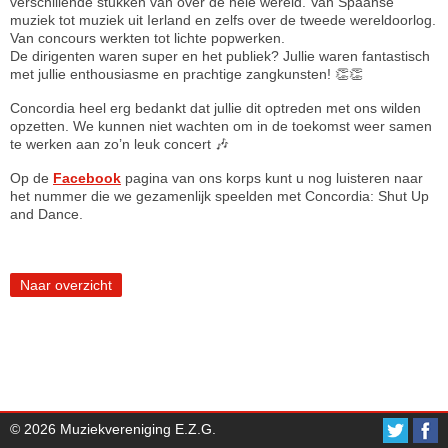
verschillende stukken van over de hele wereld. Van Spaanse
muziek tot muziek uit Ierland en zelfs over de tweede wereldoorlog.
Van concours werkten tot lichte popwerken.
De dirigenten waren super en het publiek? Jullie waren fantastisch
met jullie enthousiasme en prachtige zangkunsten! 👏👏
Concordia heel erg bedankt dat jullie dit optreden met ons wilden
opzetten. We kunnen niet wachten om in de toekomst weer samen
te werken aan zo’n leuk concert 🎶
Op de
Facebook
pagina van ons korps kunt u nog luisteren naar
het nummer die we gezamenlijk speelden met Concordia: Shut Up
and Dance.
Naar overzicht
© 2026 Muziekvereniging E.Z.G.